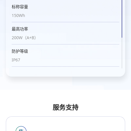
标称容量
150Wh
最高功率
200W（A+B）
防护等级
IP67
工作温度
-20℃~ +55℃ （配置加热外套可降低至-40℃ ）
产品材料
铝镁合金、磷酸铁锂电池、氮化镓器件
服务支持