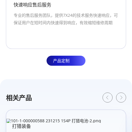
后服务
专业团队支持
充电温度
务团队，提供7X24的技术服务快速响应，可
创明集团专注于
0℃~45℃
短时间内快速得到响应，有效缩短维修周期
团队为用户提供
放电温度
-20℃~60℃
重量
产品定制
约2kg
电池尺寸
L159*W74*H95mm
相关产品
打猎装备