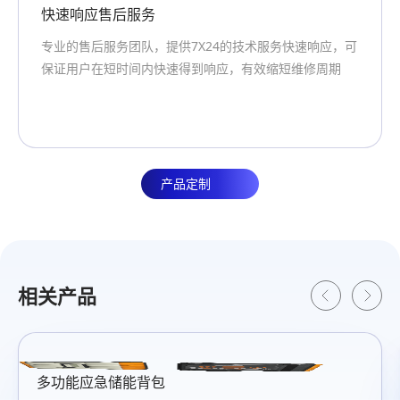
专业团队支持
AC 插座数量
AC 插座数量
务快速响应，可
创明集团专注于新能源核心技术20年，专业的
US*1/JP*1/EU*1
US*1/JP*1/EU*1
缩短维修周期
团队为用户提供定制化的产品和服务
交流输出波形
交流输出波形
纯正弦波
纯正弦波
逆变器类型
逆变器类型
产品定制
单向逆变器
单向逆变器
输出额定功率
输出额定功率
1000W
1000W
相关产品
过载保护
过载保护
1650W
1650W
峰值功率
峰值功率
多功能应急储能背包
落
2000W
2000W