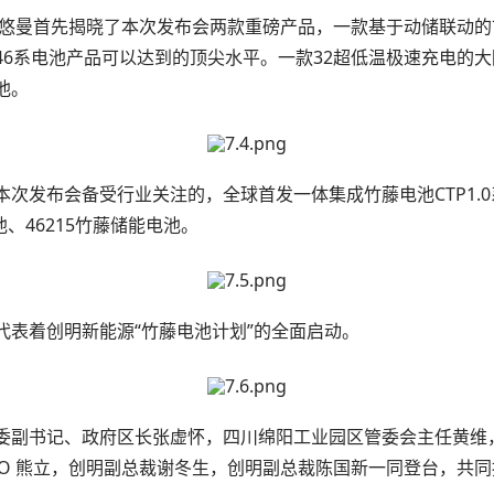
赵悠曼首先揭晓了本次发布会两款重磅产品，一款基于动储联动的
46系电池产品可以达到的顶尖水平。一款32超低温极速充电的
池。
次发布会备受行业关注的，全球首发一体集成竹藤电池CTP1.0系
池、46215竹藤储能电池。
代表着创明新能源“竹藤电池计划”的全面启动。
委副书记、政府区长张虚怀，四川绵阳工业园区管委会主任黄维
EO 熊立，创明副总裁谢冬生，创明副总裁陈国新一同登台，共