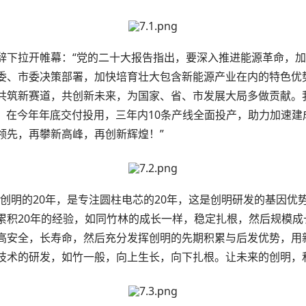
辞下拉开帷幕：“党的二十大报告指出，要深入推进能源革命，
委、市委决策部署，加快培育壮大包含新能源产业在内的特色优
共筑新赛道，共创新未来，为国家、省、市发展大局多做贡献。
房，在今年年底交付投用，三年内10条产线全面投产，助力加速
领先，再攀新高峰，再创新辉煌！”
创明的20年，是专注圆柱电芯的20年，这是创明研发的基因优
累积20年的经验，如同竹林的成长一样，稳定扎根，然后规模成
高安全，长寿命，然后充分发挥创明的先期积累与后发优势，用
技术的研发，如竹一般，向上生长，向下扎根。让未来的创明，