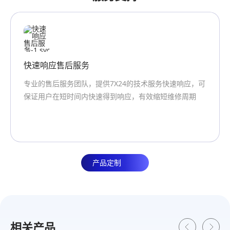
4C
2C
常温循环寿命
常温循环寿命
1300 次＞80% 0.5C/1C
2500次＞80% 0.5C/1C
快速响应售后服务
高温循环寿命
专业的售后服务团队，提供7X24的技术服务快速响应，可
45℃循环寿命
保证用户在短时间内快速得到响应，有效缩短维修周期
1000次＞80% 0.5C/1C
工作温度 （充电）
0℃~60℃
产品定制
工作温度 （放电）
-20~60℃
相关产品