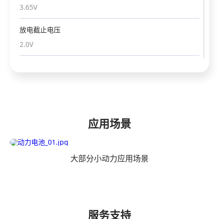
4.2V
3.65V
放电截止电压
放电截止电压
2.75V
2.0V
重量
重量
395±10g
295±10g
标准充电电流
标准充电电流
0.5C
0.5C
应用场景
快速充电电流
快速充电电流
4C
1C
大部分小动力应用场景
标准放电电流
标准放电电流
0.5C
0.5C
服务支持
最大持续放电电流
最大持续放电电流