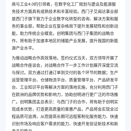
商与工业4.0的引领者，在数字化工厂规划与建设及能源服
务技术方面具有成熟技术和丰富经验。西门子艾闻达事业部
是西门子旗下致力于企业数字化转型的咨询、解决方案和服
务的事业部，帮助企业在复杂格局下提升发展韧性和创新动
能，助力传统企业蝶变。创明集团与西门子集团的战略合
作，将有助于加速本地区的储能产业发展，提升我国的新能
源产业水平。
为推动战略合作高效落地，签约仪式当天，双方领导开展了
战略合作座谈会，对战略合作下一步工作计划展开深度交流
与探讨。双方通过打通订单到交付的各个环节的数据；生产
运营管理平台、仓储物流平台、质量管理平台、产品研发平
台、工业知识平台等解决方案的落地实施，充分利用西门子
在欧洲的品牌优势和影响力，协助创明进行更广泛的市场推
广。创明集团孟总表示：与西门子的合作，将有助于创明实
现成本优势，打造更高质量的普惠产品，产品将会实现全过
程品质可追溯，从而提高长期可远程客制化服务能力、快速
识别市场及响应客户需求的能力、快速开发验证新技术和新
产品的能力。