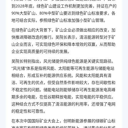
到2028年底，绿色矿山建设工作机制更加完善，持证在产的
90%大型矿山、80%中型矿山要达到绿色矿山标准要求，各
地可结合实际，参照绿色矿山标准加强小型矿山管理。
在绿色矿山的大背景下，矿山企业必须做出相应的改变，加
快推进降碳改造的推行。吴院长表示，清洁能源转型对于矿
山企业而言，可实现绿色环保和降本增效的双赢，从而帮助
企业实现高质量的可持续的发展。
吴院长特别指出，风光储提供纯绿色能源是关键实现路径。
“风光储”体系是指将风能、太阳能等可再生能源与储能电站
相结合，形成互补的能源供应系统。风能和太阳能具有清
洁、可再生的优点，但受自然条件影响较大，存在间歇性和
不稳定性的问题。储能电站则能够储存可再生能源发电高峰
期多余的电能，在低谷期释放电能，实现电能的平稳供应。
这种结合方式不仅提高了清洁能源的利用率，还增强了电网
的稳定性和可靠性。
在本次中国国际矿业大会上，创明新能源参展的绿碳矿山标
准方案在构网型绿电发电机组的基础上，通过集中和分布式