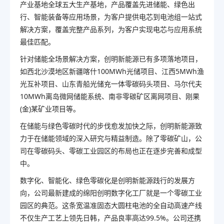
产业基地全球五大生产基地，产品覆盖先进储能、绿色出
行、智能装备等应用场景，为客户提供电芯到电池组一站式
解决方案，覆盖完整产品系列，为客户实现电芯与应用系统
最佳
匹配。
针对储能全场景解决方案，创明新能源已有多项落地项目，
如西北沙漠地区新疆喀什100MWh光储项目、江西5MWh渔
光互补项目、山东青船光储充一体零碳码头项目、马尔代夫
10MWh离岛微网储能系统、南非零碳矿区离网项目、刚果
(金)某矿业项目等。
在储能与绿色零碳时代的步伐愈发加快之际，创明新能源致
力于在储能领域的深入研究与精益制造。除了零碳矿山，公
司在零碳码头、零碳工业园区的布局也正在逐步完善和成型
中。
数字化、智能化、绿色零碳化是创明新能源践行的发展方
向，公司
最
新建成的绵阳创明数字化工厂就是一个零碳工业
园区的典范。这条宽温准固态大圆柱电池的全自动高速产线
不仅生产工艺上领先日韩，产品良率高达99.5%。公司还携