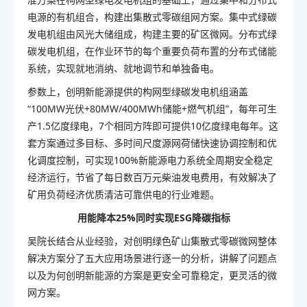
电源的有机组合，构建出集散式零碳组网方案。集中式绿碳
发电机组由风光大储组成，构建主要的矿区微网。分布式绿
碳发电机组，在作业环节的每个重要负荷布置的分布式储能
系统，实现就地消纳、就地调节和单独备电。
参数上，创明新能源提供的构网型绿碳发电机组涵盖
“100MW光伏+80MW/400MWh储能+燃气机组”，每年可生
产1.5亿度绿电，7个相同方阵即可提供10亿度绿电每年。这
套方案通过多目标、多时间尺度源网荷储快速协调控制和优
化调度控制，可实现
100%
新能源电力系统全周期安全稳定
经济运行，节省了每日数百万元柴油发电费用，有效解决了
矿用负荷经济优质清洁可靠供电的行业难题。
用能降本25%同时实现ESG降碳指标
吴院长结合从业经验，对创明绿色矿山集散式零碳微网整体
解决方案分了五大应用场景进行逐一的分析，讲解了问题点
以及为何创明新能源的方案是更安全可靠稳定，更灵活的微
网方案。