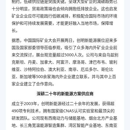
制约，低碳供应链是突围关键。全球大型矿企的减碳趋势已
十分明显，贸易政策端也会倾向拥抱低排放企业。这也启发
矿业企业应尽可能践行低碳减排，积极配合国际市场的环境
保护和可持续发展需要，才能更好融入当地市场，保障增
长。
据悉，中国国际矿业大会开展两日，创明新能源展位迎来多
国及国家部委领导莅临参观，吸引了众多海内外矿业企业前
来交流探讨，展台观览量超过5000人次。公司与来自乌兹别
克斯坦、丹麦、加拿大、阿富汗、摩洛哥、津巴布韦、玻利
维亚、沙特阿拉伯、澳大利亚、南非、厄瓜多尔、哥伦比
亚、新加坡等500余家海内外企业建立联系，并与其中上百
家企业建立了合作意向。
深耕二十年的新能源方案供应商
成立于2003年，创明新能源经过二十余年的发展，获得超
490项专利技术，拥有
国家级
CNAS认可实验室和
最
顶尖
的
研发团队。公司现有西南动力与储能基地、烟台北方产业基
地、长三角宽温能源智造集群、湾区智能产业基地、东南亚