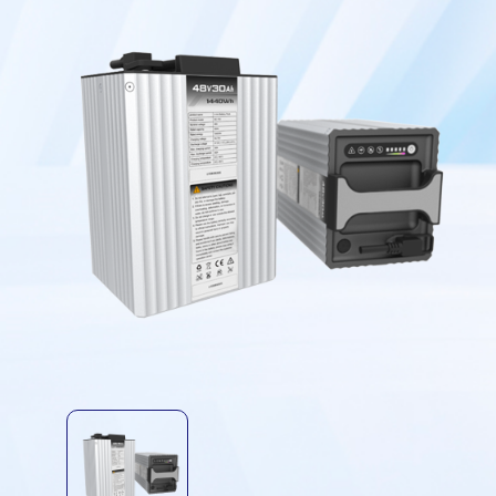
7630胶壳款