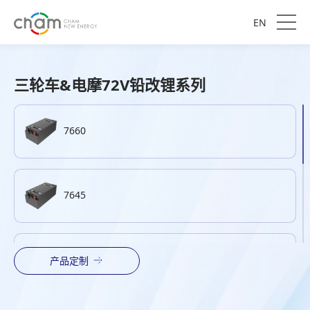
EN
三轮车&电摩72V铅改锂系列
7660
7645
7630-A
产品定制